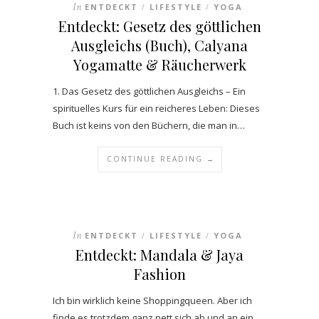
In
ENTDECKT
LIFESTYLE
YOGA
/
/
Entdeckt: Gesetz des göttlichen
Ausgleichs (Buch), Calyana
Yogamatte & Räucherwerk
1. Das Gesetz des göttlichen Ausgleichs – Ein
spirituelles Kurs für ein reicheres Leben: Dieses
Buch ist keins von den Büchern, die man in…
CONTINUE READING →
In
ENTDECKT
LIFESTYLE
YOGA
/
/
Entdeckt: Mandala & Jaya
Fashion
Ich bin wirklich keine Shoppingqueen. Aber ich
finde es trotzdem ganz nett sich ab und an ein