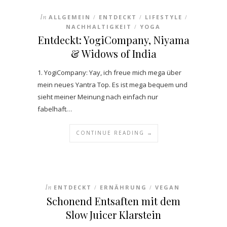
In
ALLGEMEIN
ENTDECKT
LIFESTYLE
/
/
/
NACHHALTIGKEIT
YOGA
/
Entdeckt: YogiCompany, Niyama
& Widows of India
1. YogiCompany: Yay, ich freue mich mega über
mein neues Yantra Top. Es ist mega bequem und
sieht meiner Meinung nach einfach nur
fabelhaft…
CONTINUE READING →
In
ENTDECKT
ERNÄHRUNG
VEGAN
/
/
Schonend Entsaften mit dem
Slow Juicer Klarstein