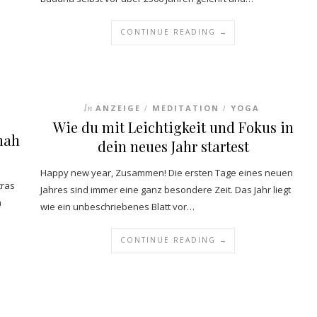
CONTINUE READING →
In
ANZEIGE
MEDITATION
YOGA
/
/
Wie du mit Leichtigkeit und Fokus in
mah
dein neues Jahr startest
Happy new year, Zusammen! Die ersten Tage eines neuen
tras
Jahres sind immer eine ganz besondere Zeit. Das Jahr liegt
m
wie ein unbeschriebenes Blatt vor…
CONTINUE READING →