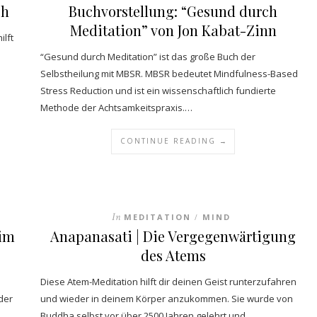
eh
Buchvorstellung: “Gesund durch
Meditation” von Jon Kabat-Zinn
ilft
“Gesund durch Meditation” ist das große Buch der
Selbstheilung mit MBSR. MBSR bedeutet Mindfulness-Based
Stress Reduction und ist ein wissenschaftlich fundierte
Methode der Achtsamkeitspraxis.…
CONTINUE READING →
In
MEDITATION
MIND
/
 im
Anapanasati | Die Vergegenwärtigung
des Atems
Diese Atem-Meditation hilft dir deinen Geist runterzufahren
der
und wieder in deinem Körper anzukommen. Sie wurde von
Buddha selbst vor über 2500 Jahren gelehrt und…