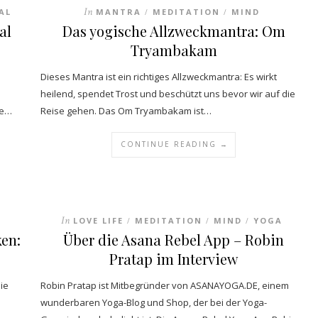
In
AL
MANTRA
MEDITATION
MIND
/
/
al
Das yogische Allzweckmantra: Om
Tryambakam
Dieses Mantra ist ein richtiges Allzweckmantra: Es wirkt
heilend, spendet Trost und beschützt uns bevor wir auf die
de…
Reise gehen. Das Om Tryambakam ist…
CONTINUE READING →
In
LOVE LIFE
MEDITATION
MIND
YOGA
/
/
/
en:
Über die Asana Rebel App – Robin
Pratap im Interview
ie
Robin Pratap ist Mitbegründer von ASANAYOGA.DE, einem
wunderbaren Yoga-Blog und Shop, der bei der Yoga-