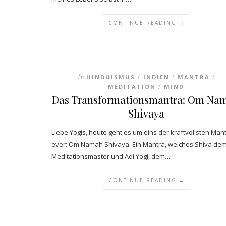
CONTINUE READING →
In
HINDUISMUS
INDIEN
MANTRA
/
/
/
MEDITATION
MIND
/
Das Transformationsmantra: Om Na
Shivaya
Liebe Yogis, heute geht es um eins der kraftvollsten Man
ever: Om Namah Shivaya. Ein Mantra, welches Shiva de
Meditationsmaster und Adi Yogi, dem…
CONTINUE READING →