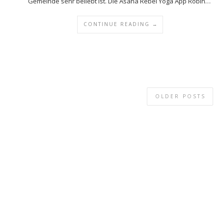
Gemeinde sehr beliebt ist. Die Asana Rebel Yoga App Robin…
CONTINUE READING →
OLDER POSTS