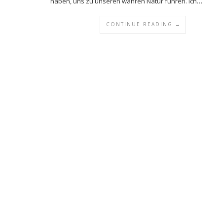
haben, uns zu unseren wahren Natur führen. Ich…
CONTINUE READING →