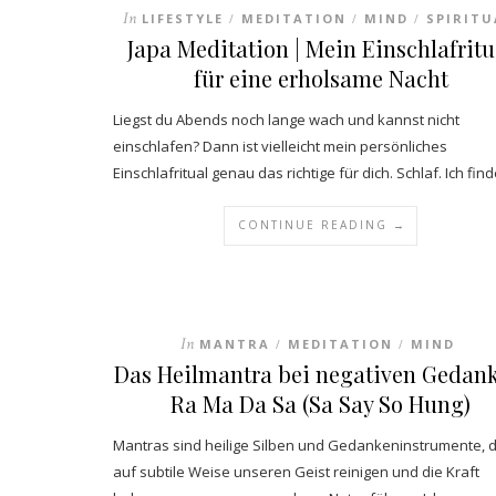
In
LIFESTYLE
MEDITATION
MIND
SPIRITU
/
/
/
Japa Meditation | Mein Einschlafritu
für eine erholsame Nacht
Liegst du Abends noch lange wach und kannst nicht
einschlafen? Dann ist vielleicht mein persönliches
Einschlafritual genau das richtige für dich. Schlaf. Ich fin
CONTINUE READING →
In
MANTRA
MEDITATION
MIND
/
/
Das Heilmantra bei negativen Gedank
Ra Ma Da Sa (Sa Say So Hung)
Mantras sind heilige Silben und Gedankeninstrumente, d
auf subtile Weise unseren Geist reinigen und die Kraft