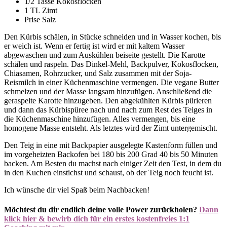
1/2 Tasse Kokosflocken
1 TL Zimt
Prise Salz
Den Kürbis schälen, in Stücke schneiden und in Wasser kochen, bis
er weich ist. Wenn er fertig ist wird er mit kaltem Wasser
abgewaschen und zum Auskühlen beiseite gestellt. Die Karotte
schälen und raspeln. Das Dinkel-Mehl, Backpulver, Kokosflocken,
Chiasamen, Rohrzucker, und Salz zusammen mit der Soja-
Reismilch in einer Küchenmaschine vermengen. Die vegane Butter
schmelzen und der Masse langsam hinzufügen. Anschließend die
geraspelte Karotte hinzugeben. Den abgekühlten Kürbis pürieren
und dann das Kürbispüree nach und nach zum Rest des Teiges in
die Küchenmaschine hinzufügen. Alles vermengen, bis eine
homogene Masse entsteht. Als letztes wird der Zimt untergemischt.
Den Teig in eine mit Backpapier ausgelegte Kastenform füllen und
im vorgeheizten Backofen bei 180 bis 200 Grad 40 bis 50 Minuten
backen. Am Besten du machst nach einiger Zeit den Test, in dem du
in den Kuchen einstichst und schaust, ob der Teig noch feucht ist.
Ich wünsche dir viel Spaß beim Nachbacken!
Möchtest du dir endlich deine volle Power zurückholen?
Dann
klick hier & bewirb dich für ein erstes kostenfreies 1:1