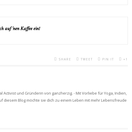
h auf ’nen Kaffee ein!
SHARE
TWEET
PIN IT
+1
al Activist und Gründerin von ganzherzig. - Mit Vorliebe für Yoga, Indien,
 Auf diesem Blog möchte sie dich zu einem Leben mit mehr Lebensfreude