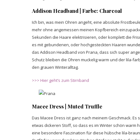
Addison Headband | Farbe: Charcoal
Ich bin, was mein Ohren angeht, eine absolute Frostbeu
mehr ohne angemessen meinen Kopfbereich einzupacken. I
Sekunden die Haare elektrisieren, oder komplett die Fris
es mit gebundenen, oder hochgesteckten Haaren wunderb
das Addison Headband von Prana, dass sich super ange
Schutz bleiben die Ohren muckelig warm und der lila-fa
den grauen Winteralltag.
>>> Hier geht’s zum Stirnband
Macee Dress | Muted Truffle
Das Macee Dress ist ganz nach meinem Geschmack. Es si
etwas dickeren Stoff, so dass es im Winter schön warm hält
eine besondere Faszination für diese hübsche lila-braune