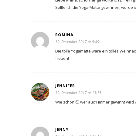
Liebe Maria, schon lange wollte ich Dir ein
Sollte ich die Yoga-Matte gewinnen, würde i
ROMINA
19. Dezember 2017 at 9:49
Die tolle Yogamatte wäre ein tolles Weihna
freuen!
JENNIFER
19. Dezember 2017 at 13:15
Wie schön 🙂 wer auch immer gewinnt wird 
JENNY