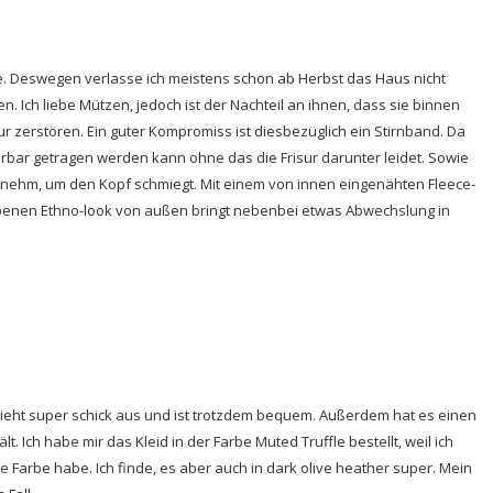
le. Deswegen verlasse ich meistens schon ab Herbst das Haus nicht
ch liebe Mützen, jedoch ist der Nachteil an ihnen, dass sie binnen
ur zerstören. Ein guter Kompromiss ist diesbezüglich ein Stirnband. Da
ar getragen werden kann ohne das die Frisur darunter leidet. Sowie
nehm, um den Kopf schmiegt. Mit einem von innen eingenähten Fleece-
rbenen Ethno-look von außen bringt nebenbei etwas Abwechslung in
eht super schick aus und ist trotzdem bequem. Außerdem hat es einen
. Ich habe mir das Kleid in der Farbe Muted Truffle bestellt, weil ich
 Farbe habe. Ich finde, es aber auch in dark olive heather super. Mein