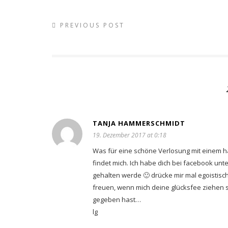
PREVIOUS POST
TANJA HAMMERSCHMIDT
19. Dezember 2017 at 0:18
Was für eine schöne Verlosung mit einem h
findet mich. Ich habe dich bei facebook un
gehalten werde 🙂 drücke mir mal egoistis
freuen, wenn mich deine glücksfee ziehen so
gegeben hast…
lg