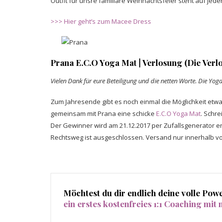
Outfit für unsre familiäre Weihnachtsfeier steht auf jeden
>>> Hier geht’s zum Macee Dress
Prana E.C.O Yoga Mat | Verlosung (Die Verlo
Vielen Dank für eure Beteiligung und die netten Worte. Die Yo
Zum Jahresende gibt es noch einmal die Möglichkeit etw
gemeinsam mit Prana eine schicke
E.C.O Yoga Mat
. Schr
Der Gewinner wird am 21.12.2017 per Zufallsgenerator er
Rechtsweg ist ausgeschlossen. Versand nur innerhalb vo
Möchtest du dir endlich deine volle Po
ein erstes kostenfreies 1:1 Coaching mit 