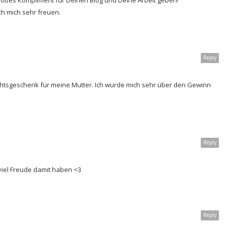
 großes Kompliment für Deinen Blog und Deine Arbeit geben!
ch mich sehr freuen.
Reply
chtsgeschenk für meine Mutter. Ich würde mich sehr über den Gewinn
Reply
viel Freude damit haben <3
Reply